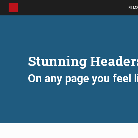
Skip
FILM
to
main
content
Stunning Header
On any page you feel l