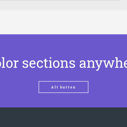
olor sections anywh
Alt button