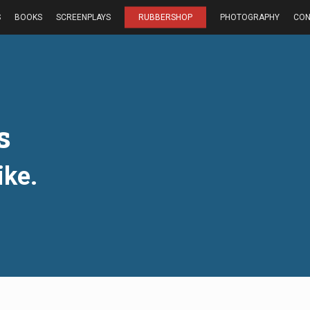
S
BOOKS
SCREENPLAYS
RUBBERSHOP
PHOTOGRAPHY
CON
s
ike.