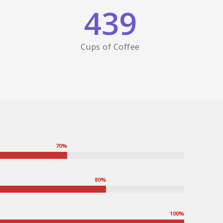
439
Cups of Coffee
70
%
80
%
100
%