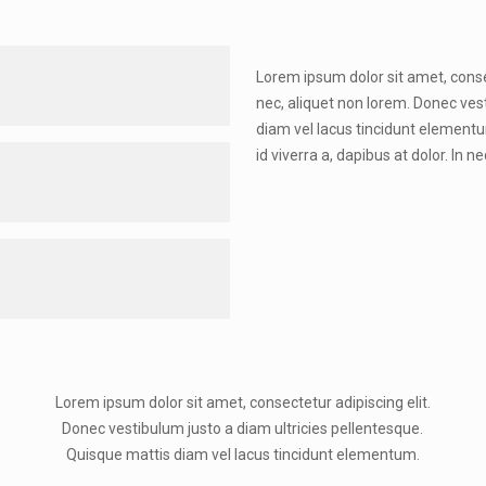
Lorem ipsum dolor sit amet, consect
nec, aliquet non lorem. Donec ves
diam vel lacus tincidunt elementum
sce velit tortor, dictum in
id viverra a, dapibus at dolor. In n
diam ultricies pellentesque.
vitae adipiscing turpis. Aenean
lis vive rra neque, ac eleifend
sce velit tortor, dictum in
diam ultricies pellentesque.
vitae adipiscing turpis. Aenean
lis viverra neque, ac eleifend
sce velit tortor, dictum in
diam ultricies pellentesque.
vitae adipiscing turpis. Aenean
Lorem ipsum dolor sit amet, consectetur adipiscing elit.
lis viverra neque, ac eleifend
Donec vestibulum justo a diam ultricies pellentesque.
Quisque mattis diam vel lacus tincidunt elementum.