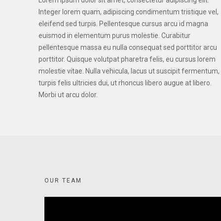
Lorem ipsum dolor sit amet, consectetur adipiscing elit.
Integer lorem quam, adipiscing condimentum tristique vel,
eleifend sed turpis. Pellentesque cursus arcu id magna
euismod in elementum purus molestie. Curabitur
pellentesque massa eu nulla consequat sed porttitor arcu
porttitor. Quisque volutpat pharetra felis, eu cursus lorem
molestie vitae. Nulla vehicula, lacus ut suscipit fermentum,
turpis felis ultricies dui, ut rhoncus libero augue at libero.
Morbi ut arcu dolor.
OUR TEAM